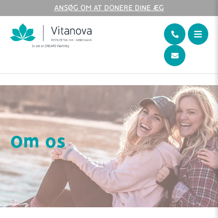
ANSØG OM AT DONERE DINE ÆG
Home
Om os
Om os