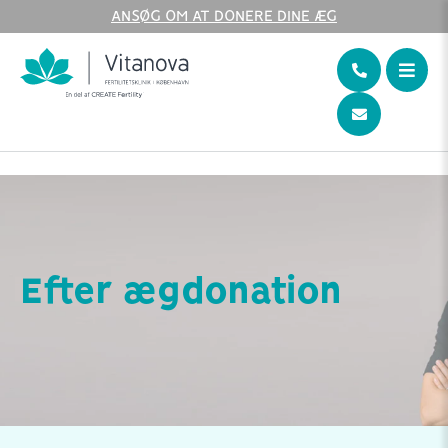
ANSØG OM AT DONERE DINE ÆG
Home
Modtageren
Efter ægdonation
Efter ægdonation